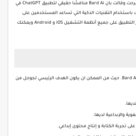
وصرحت وقالت بان Bard Ai منافسًا حقيقي لتطبيق ChatGPT في
باستخدام التقنيات الذكية التي تساعد المستخدمين على
العثور على المحادثات السابقة بسهولة. ويتوفر التطبيق على جميع أنظمة التشغيل iOS و Android ويمكنك
توجد اهداف كثيرة لشركة جوجل للقيام بتطوير Bard Ai. حيث من الممكن ان يكون الهدف الرئيسي لجوجل من
لديها.
وية والإبداعية لديها.
لى تجربة الكتابة و إنتاج محتوى إبداعي.