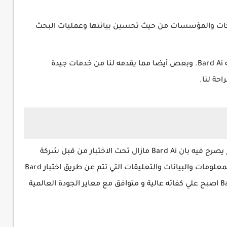
فائه الشركات والمؤسسات من حيث تحسين بيانتها وعمليات البحث
كانت كل هذه النقاط ما هي الا بعض ما يتميز به Bard Ai. وبعص أيضا مما يقدمه لنا من خدمات جيدة
حة لنا.
لقد قام الرئيس التنفيذي لشركة جوجل بتصريح يصرح فيه بان Bard Ai مازال تحت الاختبار من قبل شركة
Google. و صرح أيضا بان جوجل مازالت تجمع المعلومات والبيانات والتعليقات التي تتم عن طريق اختبار Bard
Ai الخاصة بشركة حوجل. حتي يتم التأكد بان Bard اصبح علي كفائه عالية و متوافق مع معاير الجودة العالمية