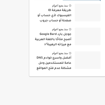
منذ بضع اعوام
طريقة معرفة ID
الفيسبوك لأي حساب أو
صفحة أو حساب جروب
بسهولة
منذ بضع اعوام
جوجل بارد Google Bard
أصبح متاحًا باللغة العربية
مع ميزاته الرهيبة✅
منذ بضع اعوام
أفضل واسرع خوادم DNS
عامة للمستخدمين وحل
مشكلة عدم فتح المواقع
في بلدك