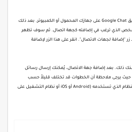
يُمكنك اتباع الخطوات التالية.اولا قم بفتح تطبيق Google Chat على جهازك المحمول أو الكمبيوتر. بعد ذلك
شخص الذي ترغب في إضافته كجهة اتصال. ثم سوف تظهر
ر "إضافة لجهات الاتصال". انقر على هذا الزر لإضافة
منك ذلك. بعد إضافة جهة الاتصال، يُمكنك إرسال رسائل
لتواصل معها من خلال تطبيق Google Chat. حيث يرجى ملاحظة أن الخطوات قد تختلف قليلاً حسب
الإصدار المستخدم من تطبيق Google Chat والنظام الذي تستخدمه (Android أو iOS أو نظام التشغيل على