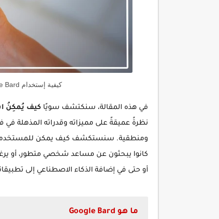
كيفية إستخدام Google Bard منافس شات جي بي تي القوي.
في هذه المقالة، سنكتشف سويًا
كيف يُمكِنُ استخ
نظرةً عميقةً على مميزاته وقدراته المذهلة في 
ومنطقية. سنستكشف كيف يمكن للمستخدمين ال
كانوا يبحثون عن مساعد شخصي متطور، أو يرغ
أو حتى في إضافة الذكاء الاصطناعي إلى تطبيق
ما هو Google Bard