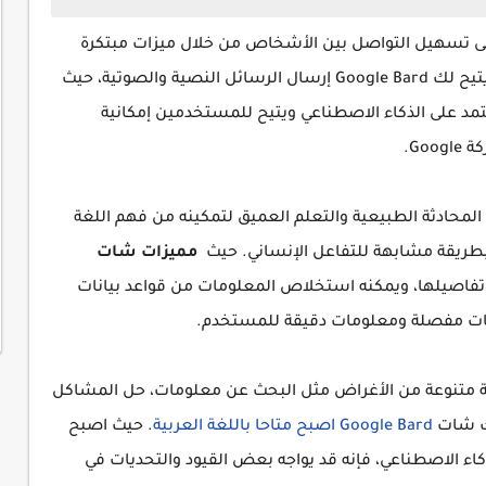
يهدف إلى تسهيل التواصل بين الأشخاص من خلال ميزات مبتكرة
وواجهة مستخدم بسيطة وسهلة الاستخدام. يتيح لك Google Bard إرسال الرسائل النصية والصوتية، حيث
مد على الذكاء الاصطناعي ويتيح للمستخدمين إمكانية
Go.
G باستخدام تقنيات المحادثة الطبيعية والتعلم العميق لتمكينه من فهم اللغة
بطريقة مشابهة للتفاعل الإنساني. حيث
مميزات شات
تفاصيلها، ويمكنه استخلاص المعلومات من قواعد بيانات
ابات مفصلة ومعلومات دقيقة للمستخدم.
ت Google Bard في مجموعة متنوعة من الأغراض مثل البحث عن معلومات، حل المشاكل
لك شات
Google Bard اصبح متاحا باللغة العربية
. حيث اصبح
كاء الاصطناعي، فإنه قد يواجه بعض القيود والتحديات في