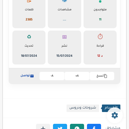
📝
👁️
متواجدون
مشاهدات
كلمات
2385
...
11
♻️
📅
⏱️
قراءة
نشر
تحديث
12 د
15/07/2024
18/07/2024
تواصل
نسخ
A+
A-
الأقسام
شروحات ودروس