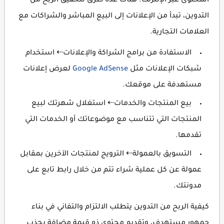
المحتوى عبر الإنترنت. هناك عدة طرق لتحقيق الربح من
التدوين، تبدأ من الإعلانات إلى البيع المباشر والشراكات مع
العلامات التجارية.
الاستفادة من برامج الشراكة والإعلانات⇠ استخدام
شبكات الإعلانات مثل
Google AdSense
لعرض إعلانات
مستهدفة على موقعك.
بيع المنتجات والخدمات⇠ استغلال شهرتك لبيع
المنتجات التي تتناسب مع موضوعاتك أو الخدمات التي
تقدمها.
التسويق بالعمولة⇠ الترويج لمنتجات الآخرين بمقابل
عمولة عن كل عملية شراء تتم من خلال رابط تابع على
مدونتك.
كيفية الربح من التدوين يتطلب الالتزام والتفاني في بناء
جمهور مستهدف، وتقديم محتوى ذو قيمة مضافة يجذب