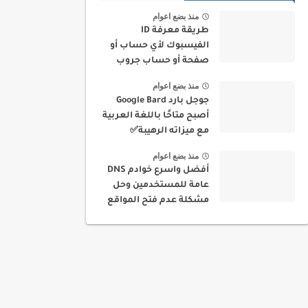
منذ بضع اعوام
طريقة معرفة ID
الفيسبوك لأي حساب أو
صفحة أو حساب جروب
بسهولة
منذ بضع اعوام
جوجل بارد Google Bard
أصبح متاحًا باللغة العربية
مع ميزاته الرهيبة✅
منذ بضع اعوام
أفضل واسرع خوادم DNS
عامة للمستخدمين وحل
مشكلة عدم فتح المواقع
في بلدك