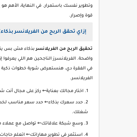
وتطوير نفسك باستمرار. في النهاية، الأهم هو 
قوة وإصرار.
إزاي تحقق الربح من الفريلانسر بذكاء؟
تحقيق الربح من الفريلانسر
بذكاء مش بس يتعل
واضحة. الفريلانسرز الناجحين هم اللي يعرفوا إز
في الفقرة دي، هنستعرض شوية خطوات ذكية تس
الفريلانسر.
اختار مجالك بعناية⇜ ركز على مجال أنت 
حدد سعرك بذكاء⇜ حدد سعر مناسب لخدماتك
شغلك.
وسع شبكة علاقاتك⇜ تواصل مع عملاء م
استثمر في تطوير مهاراتك⇜ اتعلم حاجات