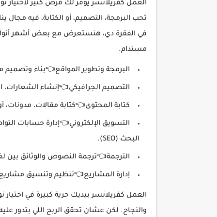
العمل كفريلانسر يوفر لك فرص كتير لاختيار ن
تحب البرمجة، التصميم، أو الكتابة، فيه مجال
في الفقرة دي، هنستعرض مع بعض أشهر أنواع 
مستدام.
البرمجة وتطوير المواقع👈بناء وتصميم م
التصميم الجرافيكي👈إنشاء الشعارات، 
كتابة المحتوى👈كتابة مقالات، مدونات، 
التسويق الإلكتروني👈إدارة حسابات التوا
البحث (SEO).
الترجمة👈ترجمة النصوص والوثائق بين ل
إدارة المشاريع👈تنظيم وتنسيق مشاريع 
العمل كفريلانسر بيديك حرية كبيرة في اختيار 
والنجاح. لكن عشان تحقق الربح اللي بتدور علي