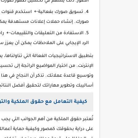
الصور. ذلك يسهم في تحسين ظهور صورك في
تسويق صورك بفعالية⇠ استخدم قنوات الت
صورك. إنشاء حملات إعلانات مستهدفة يمكن
الاستفادة من التعليقات والتقييمات⇠ را
الرد الإيجابي على الملاحظات يمكن أن يعزز 
بتطبيق الاستراتيجيات الفعالة التي تناولناها
الإنترنت. من اختيار المواضيع الرائجة إلى تحس
وتوسيع قاعدة عملائك. تذكر أن النجاح في هذا ا
أساليبك وتطوير مهاراتك لتحقيق أفضل النتائج
كيفية التعامل مع حقوق الملكية وال
تُعتبر حقوق الملكية من أهم الجوانب التي يجب م
على دراية بحقوقك كمصور وكيفية حماية أعمال