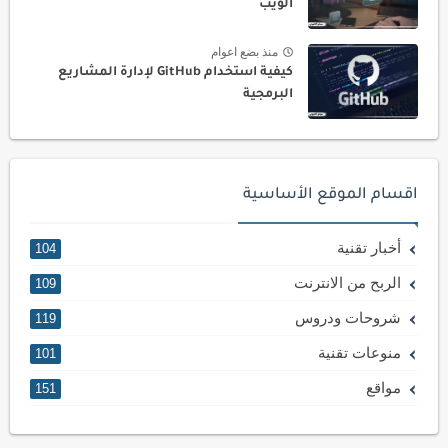
الويب
منذ بضع اعوام
كيفية استخدام GitHub لإدارة المشاريع
البرمجية
اقسام الموقع الأساسية
أخبار تقنية
104
الربح من الانترنت
109
شروحات ودروس
119
منوعات تقنية
101
مواقع
151