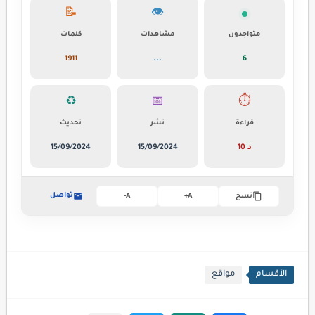
📝
👁️
متواجدون
مشاهدات
كلمات
1911
...
6
♻️
📅
⏱️
قراءة
نشر
تحديث
10 د
15/09/2024
15/09/2024
تواصل
نسخ
A+
A-
الأقسام
مواقع