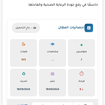
حاسمًا في رفع جودة الرعاية الصحية وكفاءتها.
إحصائيات المقال
جارٍ التحميل...
📝
👁️
متواجدون
مشاهدات
كلمات
1173
...
7
♻️
📅
⏱️
قراءة
نشر
تحديث
6 د
19/09/2024
19/09/2024