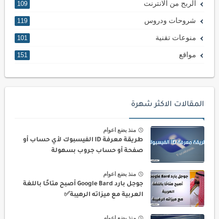
الربح من الانترنت
109
شروحات ودروس
119
منوعات تقنية
101
مواقع
151
المقالات الاكثر شهرة
منذ بضع اعوام
طريقة معرفة ID الفيسبوك لأي حساب أو
صفحة أو حساب جروب بسهولة
منذ بضع اعوام
جوجل بارد Google Bard أصبح متاحًا باللغة
العربية مع ميزاته الرهيبة✅
منذ بضع اعوام