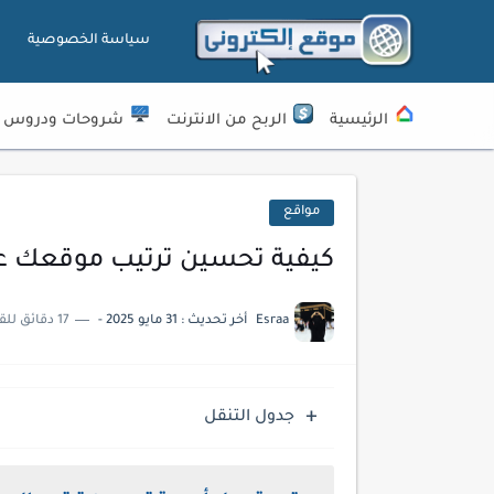
سياسة الخصوصية
الرئيسية
الربح من الانترنت
شروحات ودروس
مواقع
كيفية تحسين ترتيب موقعك ع
Esraa
أخر تحديث :
31 مايو 2025
-
17 دقائق للقراءة
جدول التنقل