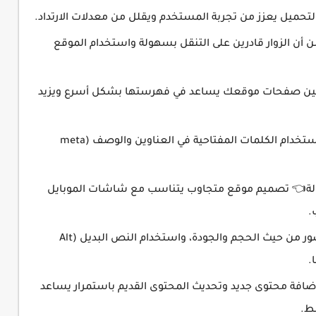
يل يعزز من تجربة المستخدم ويقلل من معدلات الارتداد.
تخدم (UX)👈 التأكد من أن الزوار قادرين على التنقل بسهولة واستخدام الموقع
بط بين صفحات موقعك يساعد في فهرستها بشكل أسرع ويزيد
تحسين العناوين والعلامات الوصفية👈 استخدام الكلمات المفتاحية في العناوين والوصف (meta
ولة👈 تصميم موقع متجاوب يتناسب مع شاشات الموبايل
.
الاهتمام بالصور والوسائط👈 تحسين الصور من حيث الحجم والجودة، واستخدام النص البديل (Alt
افة محتوى جديد وتحديث المحتوى القديم باستمرار يساعد
ط.