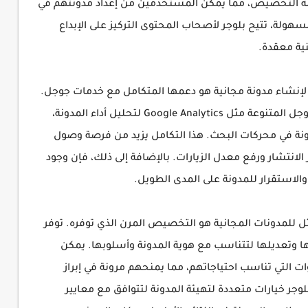
ة التخصيص، مما يمكّن المستخدمين من إعداد مدونتهم في
لة، تتيح بلوجر لأصحاب المحتوى التركيز على الإبداع
نية معقدة.
ًا لإنشاء مدونة مجانية هو دعمها المتكامل مع خدمات جوجل.
يمكن لمستخدمي بلوجر الاستفادة من أدوات جوجل المتنوعة مثل Google Analytics لتحليل أداء المدونة،
تحسين ظهور المدونة في محركات البحث. هذا التكامل يزيد من فرصة وصول
لانتشار ورفع معدل الزيارات. بالإضافة إلى ذلك، فإن وجود
الاستقرار للمدونة على المدى الطويل.
مثل للمدونات المجانية هو التخصيص المرن الذي توفره. توفر
 وتعديلها لتتناسب مع هوية المدونة وأسلوبها. يمكن
ات التي تناسب احتياجاتهم، مما يمنحهم مرونة في إبراز
وجر خيارات متعددة لتهيئة المدونة لتتوافق مع معايير