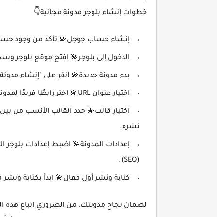
خطوات إنشاء بلوجر مدونة مجانية👇
إنشاء حساب جوجل💫 تأكد من وجود حساب
الدخول إلى بلوجر💫 افتح موقع بلوجر و
بدء مدونة جديدة💫 انقر على "إنشاء مدونة
اختيار عنوان URL💫 اختر رابطًا فريدًا لمدونتك يسهل على الزوار تذكره.
اختيار قالب💫 حدد القالب الأنسب من بين ا
نشره.
إعدادات المدونة💫 اضبط إعدادات بلوجر ا
(SEO).
كتابة ونشر أول مقال💫 ابدأ بكتابة ونش
لضمان نجاح مدونتك، من الضروري اتباع هذه ا