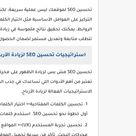
تحسين SEO لموقعك ليس عملية سريعة، 
التركيز على العوامل الأساسية مثل اختيار الك
تتطلب متابعة وتعديل مستمر لضمان الحصول على
استراتيجيات تحسين SEO لزيادة الأرباح
تعتبر من أهم الأدوات اللي تساعدك في جذب ال
الاستراتيجيات الفعالة لزيادة الأرباح.
تحسين الكلمات المفتاحية⇦ اختيار الكلما
أول خطوة نحو تحسين SEO. استخدم كلمات طويلة الذيل (Long-tail keywords) لجذب زوار مستهدفين.
تحسين تجربة الم
محركات البحث. تأكد من سرعة تحميل الموق