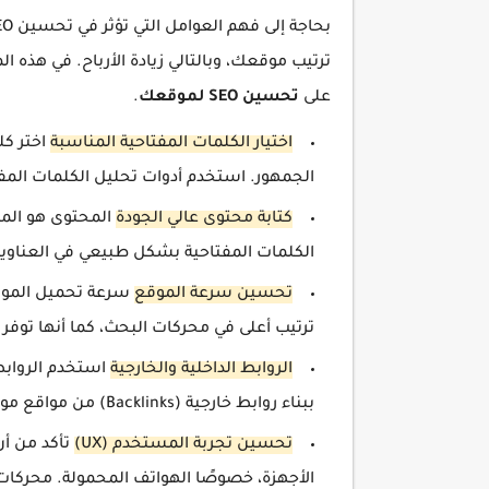
ترتيب موقعك، وبالتالي زيادة الأرباح. في هذه
على
تحسين SEO لموقعك
.
اختيار الكلمات المفتاحية المناسبة
اختر ك
الجمهور. استخدم أدوات تحليل الكلمات المفتاحية مثل d Planner
كتابة محتوى عالي الجودة
المحتوى هو المل
الكلمات المفتاحية بشكل طبيعي في العناو
تحسين سرعة الموقع
ترتيب أعلى في محركات البحث، كما أنها توف
الروابط الداخلية والخارجية
استخدم الروابط 
ببناء روابط خارجية (Backlinks) من مواقع موثوقة لزيادة مصداقيتك.
تحسين تجربة المستخدم (UX)
تأكد من أ
الأجهزة، خصوصًا الهواتف المحمولة. محركات