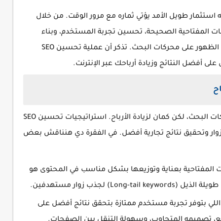
لكنه استثمار طويل الأمد يؤتي ثماره مع مرور الوقت. من خلال
لمات المفتاحية الصحيحة، تحسين تجربة المستخدم، وبناء
الروابط، يمكنك تحقيق نتائج ملموسة في زيادة الظهور على محركات البحث. تذكر أن عملية تحسين SEO
 أفضل النتائج وزيادة أرباحك عبر الإنترنت.
تحسين SEO مش بس لزيادة الظهور على محركات البحث، لكن كمان لزيادة الأرباح. استراتيجيات تحسين SEO
زوار وتحقيق نتائج تجارية أفضل. في الفقرة دي هنناقش بعض
ت المفتاحية بعناية وتوزيعها بشكل مناسب في المحتوى هو
ستخدم (UX)⇦ المواقع اللي بتوفر تجربة مستخدم ممتازة بتحقق نتائج أفضل على
ع، تصميمه المتجاوب، وسهولة التنقل بين الصفحات.