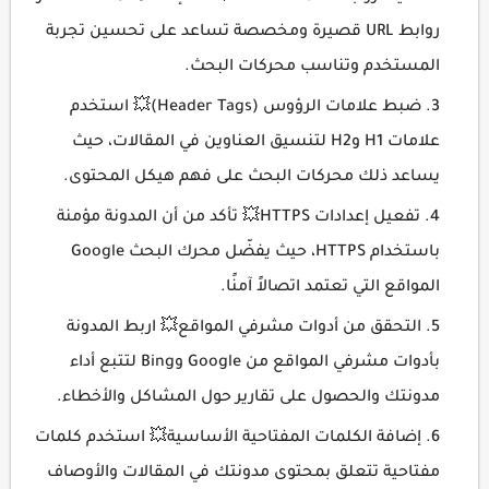
روابط URL قصيرة ومخصصة تساعد على تحسين تجربة
المستخدم وتناسب محركات البحث.
ضبط علامات الرؤوس (Header Tags)💥 استخدم
علامات H1 وH2 لتنسيق العناوين في المقالات، حيث
يساعد ذلك محركات البحث على فهم هيكل المحتوى.
تفعيل إعدادات HTTPS💥 تأكد من أن المدونة مؤمنة
باستخدام HTTPS، حيث يفضّل محرك البحث Google
المواقع التي تعتمد اتصالاً آمنًا.
التحقق من أدوات مشرفي المواقع💥 اربط المدونة
بأدوات مشرفي المواقع من Google وBing لتتبع أداء
مدونتك والحصول على تقارير حول المشاكل والأخطاء.
إضافة الكلمات المفتاحية الأساسية💥 استخدم كلمات
مفتاحية تتعلق بمحتوى مدونتك في المقالات والأوصاف